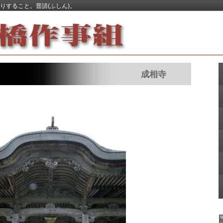
りすること。普請(ふしん)。
まちと風景
成相寺