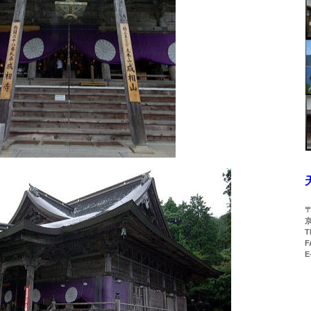
〒
T
F
E