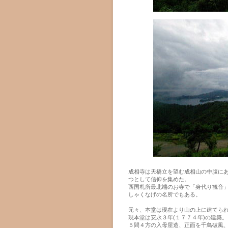
成相寺は天橋立を望む成相山の中腹に
つとして信仰を集めた。
西国札所最北端のお寺で「身代り観音」
しゃくなげの名所でもある。
元々、本堂は現在より山の上に建てら
現本堂は安永３年(１７７４年)の建築。
５間４方の入母屋造、正面を千鳥破風