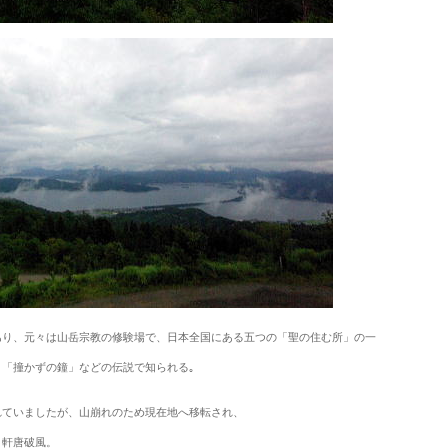
あり、元々は山岳宗教の修験場で、日本全国にある五つの「聖の住む所」の一
「撞かずの鐘」などの伝説で知られる｡
れていましたが、山崩れのため現在地へ移転され、
、軒唐破風。